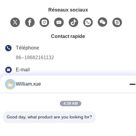
Réseaux sociaux
Contact rapide
Téléphone
86--18682161132
E-mail
william.xue@foxmail.com
William.xue
Adresse
Au troisième étage, bâtiment 1, parc de haute technologie
Hongfa Jiatli, communauté Tangtou, rue Shiyan, quartier
4:39 AM
Bao'an, Shenzhen.
Good day, what product are you looking for?
politique de confidentialité
|
Plan du site