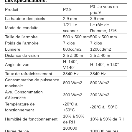
Les spécifications:
P3. Je vous en
Produit
P2.9
prie.9
La hauteur des pixels
2.9 mm
3.9 mm
1/21 Le
Le rôle de
Mode de conduite
scanner
l'homme, 1/16
Taille de l'armoire
500 x 500 mm
500 x 500 mm
Poids de l'armoire
7 kilos
7 kilos
Lumière
800cd/m2
1200cd/m2
Distance de vision
2.5 à 30 m
3.5 à 40 m
H: 140°;
Angle de vue
H: 140°; V:140°
V:140°
Taux de rafraîchissement
3840 Hz
3840 Hz
Consommation de puissance
800 W/m2
800 W/m2
maximale
Ave. Consommation
300 W/m2
300 W/m2
d'électricité
Température de
-20°C à
-20°C à +50°C
fonctionnement
+50°C
10% à 90%
Humidité de fonctionnement
10% à 90% de RH
de RH
100000
Durée de vie
100000 heures