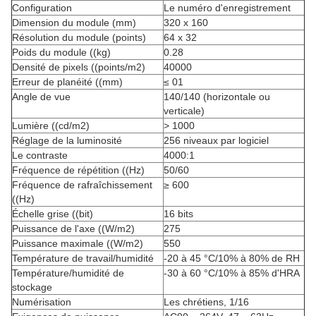
Configuration
Le numéro d'enregistrement
Dimension du module (mm)
320 x 160
Résolution du module (points)
64 x 32
Poids du module ((kg)
0.28
Densité de pixels ((points/m2)
40000
Erreur de planéité ((mm)
≤ 01
Angle de vue
140/140 (horizontale ou
verticale)
Lumière ((cd/m2)
> 1000
Réglage de la luminosité
256 niveaux par logiciel
Le contraste
4000:1
Fréquence de répétition ((Hz)
50/60
Fréquence de rafraîchissement
≥ 600
((Hz)
Échelle grise ((bit)
16 bits
Puissance de l'axe ((W/m2)
275
Puissance maximale ((W/m2)
550
Température de travail/humidité
-20 à 45 °C/10% à 80% de RH
Température/humidité de
-30 à 60 °C/10% à 85% d'HRA
stockage
Numérisation
Les chrétiens, 1/16