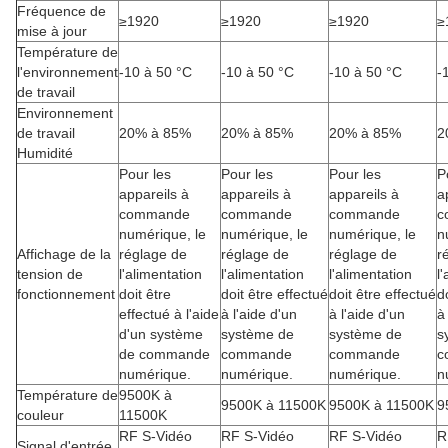
Fréquence de
≥1920
≥1920
≥1920
≥
mise à jour
Température de
l'environnement
-10 à 50 °C
-10 à 50 °C
-10 à 50 °C
-
de travail
Environnement
de travail
20% à 85%
20% à 85%
20% à 85%
2
Humidité
Pour les
Pour les
Pour les
P
appareils à
appareils à
appareils à
a
commande
commande
commande
c
numérique, le
numérique, le
numérique, le
n
Affichage de la
réglage de
réglage de
réglage de
r
tension de
l'alimentation
l'alimentation
l'alimentation
l
fonctionnement
doit être
doit être effectué
doit être effectué
d
effectué à l'aide
à l'aide d'un
à l'aide d'un
à
d'un système
système de
système de
s
de commande
commande
commande
c
numérique.
numérique.
numérique.
n
Température de
9500K à
9500K à 11500K
9500K à 11500K
9
couleur
11500K
RF S-Vidéo
RF S-Vidéo
RF S-Vidéo
R
Signal d'entrée