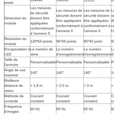
284444
160000
111111
6
pixels
Les mesures
Les mesures de
Les mesures de
L
de sécurité
sécurité doivent
sécurité doivent
s
Dimension du
doivent être
être appliquées
être appliquées
ê
module
appliquées
conformément à
conformément à
c
conformément
l'annexe II.
l'annexe II.
l
à l'annexe II.
Résolution du
128*64 points
96*48 points
80*40 point
6
module
Encapsulation à
Le numéro de
Le numéro
Le numéro
L
LED
série
d'enregistrement
d'enregistrement
d
Taille de
Personnalisable
Personnalisable
Personnalisable
P
l'armoire
Angle de vue
140°
140°
140°
1
maximal
Meilleure
distance de
> 1,8 m
> 2,5 m
> 3 m
>
vision
Méthode de
Courant
Courant
Courant
C
conduite
constant
constant
constant
c
Fréquence
60 Hz
60 Hz
60 Hz
6
d'images