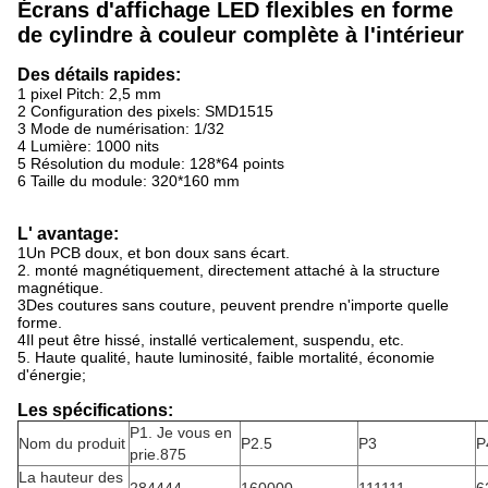
Écrans d'affichage LED flexibles en forme
de cylindre à couleur complète à l'intérieur
Des détails rapides:
1 pixel Pitch: 2,5 mm
2 Configuration des pixels: SMD1515
3 Mode de numérisation: 1/32
4 Lumière: 1000 nits
5 Résolution du module: 128*64 points
6 Taille du module: 320*160 mm
L' avantage:
1Un PCB doux, et bon doux sans écart.
2. monté magnétiquement, directement attaché à la structure
magnétique.
3Des coutures sans couture, peuvent prendre n'importe quelle
forme.
4Il peut être hissé, installé verticalement, suspendu, etc.
5. Haute qualité, haute luminosité, faible mortalité, économie
d'énergie;
Les spécifications:
P1. Je vous en
Nom du produit
P2.5
P3
P
prie.875
La hauteur des