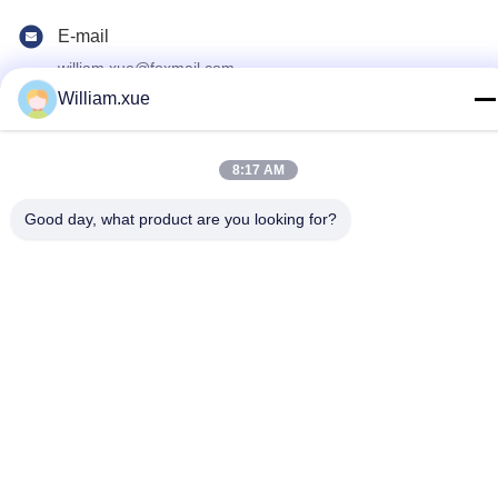
E-mail
william.xue@foxmail.com
William.xue
Adresse
Au troisième étage, bâtiment 1, parc de haute technologie
Hongfa Jiatli, communauté Tangtou, rue Shiyan, quartier
8:17 AM
Bao'an, Shenzhen.
Good day, what product are you looking for?
politique de confidentialité
|
Plan du site
Bonne qualité de la Chine Écran polychrome extérieur de LED
Fournisseur. © de Copyright 2022-2026 Shenzhen Mannled
Photoelectric Technology Co., Ltd . Tous droits réservés.