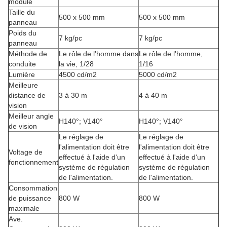
module
Taille du
500 x 500 mm
500 x 500 mm
panneau
Poids du
7 kg/pc
7 kg/pc
panneau
Méthode de
Le rôle de l'homme dans
Le rôle de l'homme,
conduite
la vie, 1/28
1/16
Lumière
4500 cd/m2
5000 cd/m2
Meilleure
distance de
3 à 30 m
4 à 40 m
vision
Meilleur angle
H140°; V140°
H140°; V140°
de vision
Le réglage de
Le réglage de
l'alimentation doit être
l'alimentation doit être
Voltage de
effectué à l'aide d'un
effectué à l'aide d'un
fonctionnement
système de régulation
système de régulation
de l'alimentation.
de l'alimentation.
Consommation
de puissance
800 W
800 W
maximale
Ave.