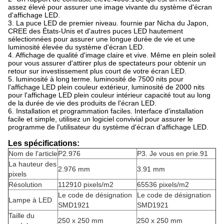
assez élevé pour assurer une image vivante du système d'écran
d'affichage LED.
3. La puce LED de premier niveau. fournie par Nicha du Japon,
CREE des États-Unis et d'autres puces LED hautement
sélectionnées pour assurer une longue durée de vie et une
luminosité élevée du système d'écran LED.
4. Affichage de qualité d'image claire et vive. Même en plein soleil
pour vous assurer d'attirer plus de spectateurs pour obtenir un
retour sur investissement plus court de votre écran LED.
5. luminosité à long terme. luminosité de 7500 nits pour
l'affichage LED plein couleur extérieur, luminosité de 2000 nits
pour l'affichage LED plein couleur intérieur capacité tout au long
de la durée de vie des produits de l'écran LED.
6. Installation et programmation faciles. Interface d'installation
facile et simple, utilisez un logiciel convivial pour assurer le
programme de l'utilisateur du système d'écran d'affichage LED.
Les spécifications:
Nom de l'article
P2.976
P3. Je vous en prie.91
La hauteur des
2.976 mm
3.91 mm
pixels
Résolution
112910 pixels/m2
65536 pixels/m2
Le code de désignation
Le code de désignation
Lampe à LED
SMD1921
SMD1921
Taille du
250 x 250 mm
250 x 250 mm