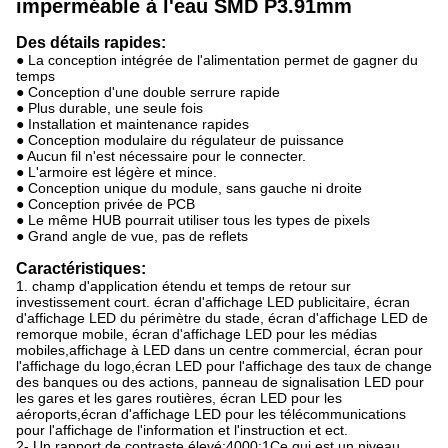
imperméable à l'eau SMD P3.91mm
Des détails rapides:
● La conception intégrée de l'alimentation permet de gagner du
temps
● Conception d'une double serrure rapide
● Plus durable, une seule fois
● Installation et maintenance rapides
● Conception modulaire du régulateur de puissance
● Aucun fil n'est nécessaire pour le connecter.
● L'armoire est légère et mince.
● Conception unique du module, sans gauche ni droite
● Conception privée de PCB
● Le même HUB pourrait utiliser tous les types de pixels
● Grand angle de vue, pas de reflets
Caractéristiques:
1. champ d'application étendu et temps de retour sur
investissement court. écran d'affichage LED publicitaire, écran
d'affichage LED du périmètre du stade, écran d'affichage LED de
remorque mobile, écran d'affichage LED pour les médias
mobiles,affichage à LED dans un centre commercial, écran pour
l'affichage du logo,écran LED pour l'affichage des taux de change
des banques ou des actions, panneau de signalisation LED pour
les gares et les gares routières, écran LED pour les
aéroports,écran d'affichage LED pour les télécommunications
pour l'affichage de l'information et l'instruction et ect.
2- Un rapport de contraste élevé:4000:1Ce qui est un niveau