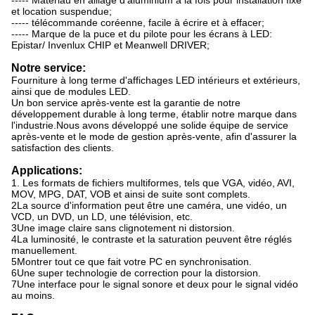
----- Matériau en alliage d'aluminium à la fois pour installation fixe
et location suspendue;
----- télécommande coréenne, facile à écrire et à effacer;
----- Marque de la puce et du pilote pour les écrans à LED:
Epistar/ Invenlux CHIP et Meanwell DRIVER;
Notre service:
Fourniture à long terme d'affichages LED intérieurs et extérieurs,
ainsi que de modules LED.
Un bon service après-vente est la garantie de notre
développement durable à long terme, établir notre marque dans
l'industrie.Nous avons développé une solide équipe de service
après-vente et le mode de gestion après-vente, afin d'assurer la
satisfaction des clients.
Applications:
1. Les formats de fichiers multiformes, tels que VGA, vidéo, AVI,
MOV, MPG, DAT, VOB et ainsi de suite sont complets.
2La source d'information peut être une caméra, une vidéo, un
VCD, un DVD, un LD, une télévision, etc.
3Une image claire sans clignotement ni distorsion.
4La luminosité, le contraste et la saturation peuvent être réglés
manuellement.
5Montrer tout ce que fait votre PC en synchronisation.
6Une super technologie de correction pour la distorsion.
7Une interface pour le signal sonore et deux pour le signal vidéo
au moins.