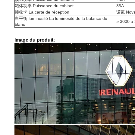
箱体功率 Puissance du cabinet
35A
接收卡 La carte de réception
诺瓦 Nova 
白平衡 luminosité La luminosité de la balance du
≥ 3000 à
blanc
Image du produit: