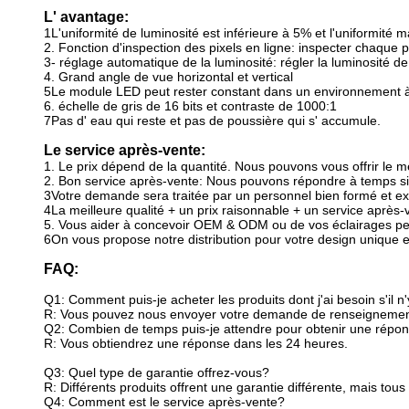
L' avantage:
1L'uniformité de luminosité est inférieure à 5% et l'uniformité 
2. Fonction d'inspection des pixels en ligne: inspecter chaque p
3- réglage automatique de la luminosité: régler la luminosité de
4. Grand angle de vue horizontal et vertical
5Le module LED peut rester constant dans un environnement à
6. échelle de gris de 16 bits et contraste de 1000:1
7Pas d' eau qui reste et pas de poussière qui s' accumule.
Le service après-vente:
1. Le prix dépend de la quantité. Nous pouvons vous offrir le me
2. Bon service après-vente: Nous pouvons répondre à temps si les 
3Votre demande sera traitée par un personnel bien formé et e
4La meilleure qualité + un prix raisonnable + un service après
5. Vous aider à concevoir OEM & ODM ou de vos éclairages per
6On vous propose notre distribution pour votre design unique e
FAQ:
Q1: Comment puis-je acheter les produits dont j'ai besoin s'il n'
R: Vous pouvez nous envoyer votre demande de renseignements
Q2: Combien de temps puis-je attendre pour obtenir une rép
R: Vous obtiendrez une réponse dans les 24 heures.
Q3: Quel type de garantie offrez-vous?
R: Différents produits offrent une garantie différente, mais tous
Q4: Comment est le service après-vente?