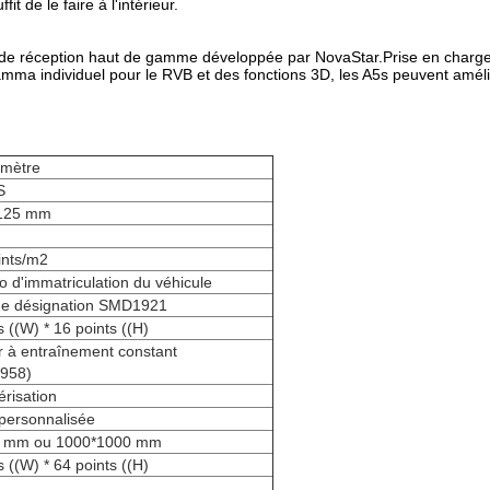
 de le faire à l'intérieur.
e de réception haut de gamme développée par NovaStar.Prise en charge 
mma individuel pour le RVB et des fonctions 3D, les A5s peuvent amélior
mètre
S
125 mm
ints/m2
 d'immatriculation du véhicule
de désignation SMD1921
 ((W) * 16 points ((H)
 à entraînement constant
958)
risation
 personnalisée
0 mm ou 1000*1000 mm
 ((W) * 64 points ((H)