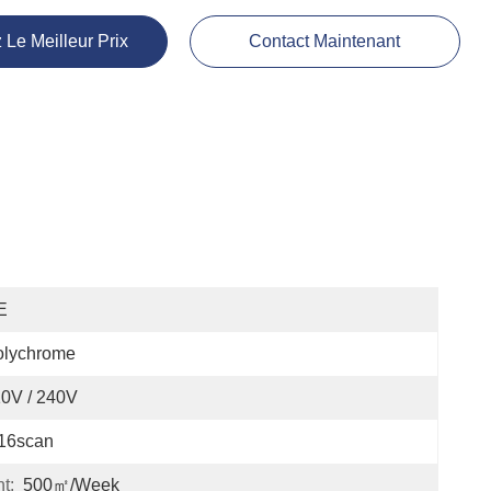
 Le Meilleur Prix
Contact Maintenant
E
olychrome
0V / 240V
/16scan
t:
500㎡/week