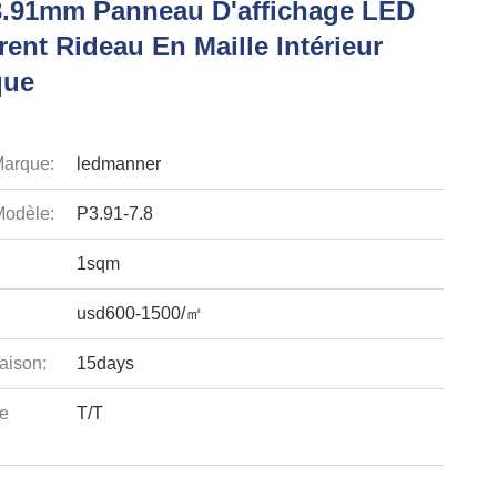
3.91mm Panneau D'affichage LED
ent Rideau En Maille Intérieur
que
arque:
ledmanner
odèle:
P3.91-7.8
1sqm
usd600-1500/㎡
aison:
15days
e
T/T