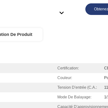
Obtenez
ption De Produit
Certification:
C
Couleur:
P
Tension D'entrée (C.A.:
11
Mode De Balayage:
1
Capacité D'approvisionnemen