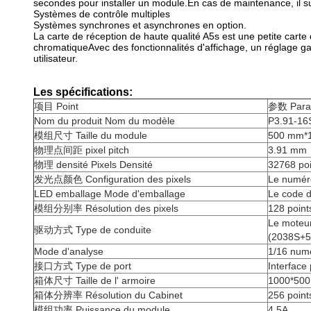
secondes pour installer un module.En cas de maintenance, il suffit
Systèmes de contrôle multiples
Systèmes synchrones et asynchrones en option.
La carte de réception de haute qualité A5s est une petite cart
chromatiqueAvec des fonctionnalités d'affichage, un réglage ga
utilisateur.
Les spécifications:
项目 Point
参数 Para
Nom du produit Nom du modèle
P3.91-16
模组尺寸 Taille du module
500 mm*
物理点间距 pixel pitch
3.91 mm
物理 densité Pixels Densité
32768 po
发光点颜色 Configuration des pixels
Le numéro
LED emballage Mode d'emballage
Le code 
模组分别率 Résolution des pixels
128 points
Le moteur
驱动方式 Type de conduite
(2038S+5
Mode d'analyse
1/16 numé
接口方式 Type de port
Interface
箱体尺寸 Taille de l' armoire
1000*50
箱体分辨率 Résolution du Cabinet
256 points
模组功率 Puissance du module
4.5A