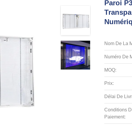
Paroi P
Transpar
Numéri
Nom De La M
Numéro De M
MOQ:
Prix:
Délai De Livr
Conditions D
Paiement: