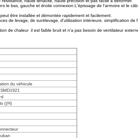
 résistance, haute ténacité, haute précision et pas facile à déformer.
ers le bas, gauche et droite connexion.L'épissage de l'armoire et le câ
peut être installée et démontée rapidement et facilement.
ces de levage, de surélevage, d'utilisation intérieure. simplification de 
n de chaleur. il est faible bruit et n'a pas besoin de ventilateur extern
tion du véhicule
n SMD1921
rd
ts ((H)
onnecteur
ruban