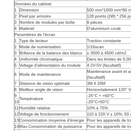
Données du cabinet
1
Dimension
500 mm*1000 mm*80 
2
Pixel par armoire
128 points ((W) * 256 po
3
Nombre de modules par boîte
8 pièces
4
Matériel
D'aluminium coulé
Paramètres de l'écran
1
Type de lecteur
Traction constante
2
Mode de numérisation
1/16scan
3
Brillance de la balance des blancs
≥ 3500 à 4500 cd/m2
4
Uniformité chromatique
Dans les limites de 0,0
5
Voltage d'alimentation du module
4.2V-5V (facultatif)
Maintenance avant et ar
6
Mode de maintenance
(facultatif)
7
Distance de vision optimale
3M ¢ 20M
8
Meilleur angle de vision
Horizontalement 120° V
9
-25°C ≈ +60°C
Température
10
-20°C+50°C
11
Humidité relative
10% à 75%
12
Voltage de fonctionnement
110 à 220 V ± 10%; 50 
13
Consommation moyenne d'énergie
Pour les appareils de tr
14
Max.Consommation de puissance
Pour les appareils de tr