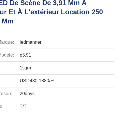
ED De Scène De 3,91 Mm À
eur Et À L'extérieur Location 250
 Mm
arque:
ledmanner
odèle:
p3.91
1sqm
USD480-1880/㎡
aison:
20days
e
T/T