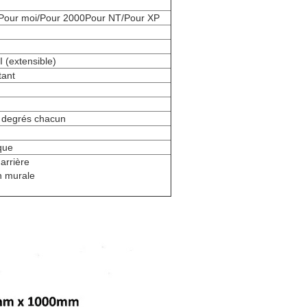
Pour moi/Pour 2000Pour NT/Pour XP
 (extensible)
tant
6 degrés chacun
que
 arrière
on murale