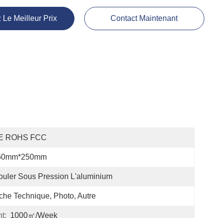
 Le Meilleur Prix
Contact Maintenant
E ROHS FCC
50mm*250mm
uler Sous Pression L'aluminium
che Technique, Photo, Autre
t:
1000㎡/week