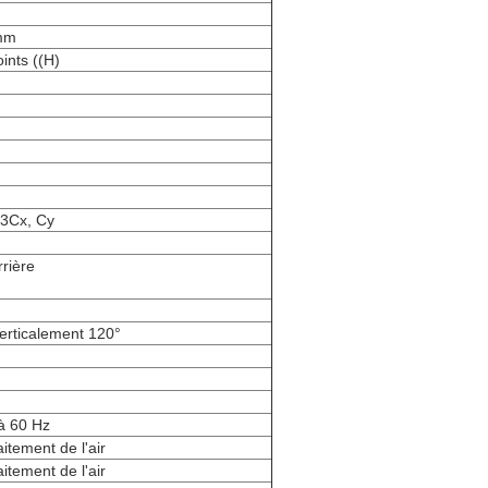
mm
ints ((H)
03Cx, Cy
rière
erticalement 120°
à 60 Hz
aitement de l'air
aitement de l'air