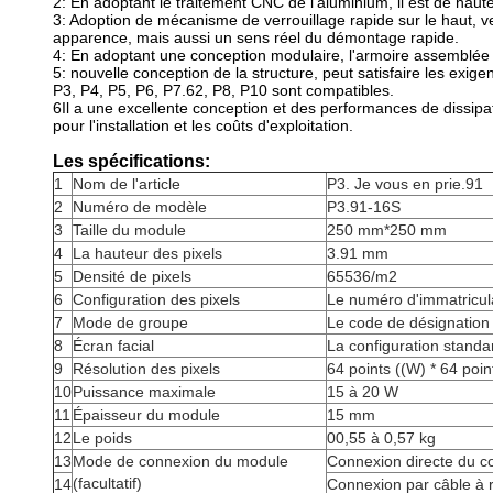
2: En adoptant le traitement CNC de l'aluminium, il est de haute
3: Adoption de mécanisme de verrouillage rapide sur le haut, v
apparence, mais aussi un sens réel du démontage rapide.
4: En adoptant une conception modulaire, l'armoire assemblée 
5: nouvelle conception de la structure, peut satisfaire les exigen
P3, P4, P5, P6, P7.62, P8, P10 sont compatibles.
6Il a une excellente conception et des performances de dissipatio
pour l'installation et les coûts d'exploitation.
Les spécifications:
1
Nom de l'article
P3. Je vous en prie.91
2
Numéro de modèle
P3.91-16S
3
Taille du module
250 mm*250 mm
4
La hauteur des pixels
3.91 mm
5
Densité de pixels
65536/m2
6
Configuration des pixels
Le numéro d'immatricula
7
Mode de groupe
Le code de désignatio
8
Écran facial
La configuration standa
9
Résolution des pixels
64 points ((W) * 64 poin
10
Puissance maximale
15 à 20 W
11
Épaisseur du module
15 mm
12
Le poids
00,55 à 0,57 kg
13
Mode de connexion du module
Connexion directe du c
(facultatif)
14
Connexion par câble à 