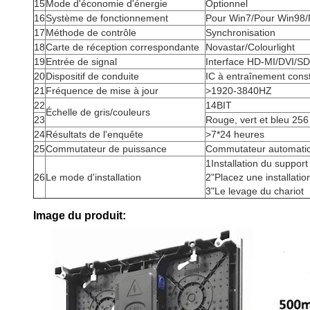
15
Mode d'économie d'énergie
Optionnel
16
Système de fonctionnement
Pour Win7/Pour Win98/
17
Méthode de contrôle
Synchronisation
18
Carte de réception correspondante
Novastar/Colourlight
19
Entrée de signal
Interface HD-MI/DVI/SDI
20
Dispositif de conduite
IC à entraînement cons
21
Fréquence de mise à jour
>1920-3840HZ
22
14BIT
Échelle de gris/couleurs
23
Rouge, vert et bleu 25
24
Résultats de l'enquête
>7*24 heures
25
Commutateur de puissance
Commutateur automati
1Installation du support
26
Le mode d'installation
2"Placez une installati
3"Le levage du chariot
Image du produit: