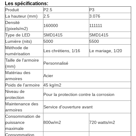
Les spécifications:
Produit
P2.5
P3
La hauteur (mm)
2.5
3.076
Densité
160000
111111
((pixels/m2)
Type de LED
SMD1415
SMD1415
Lumière (nits)
5000
5500
Méthode de
Les chrétiens, 1/16
Le mariage, 1/20
numérisation
Taille de l'armoire
Personnalisé
(mm)
Matériau des
Acier
armoires
Poids de l'armoire
45 kg/m2
Niveau de
Pour la protection contre la corrosion
protection
Maintenance des
Service d'ouverture avant
armoires
Consommation de
puissance
800w/m2
720 watts/m2
maximale
Consommation