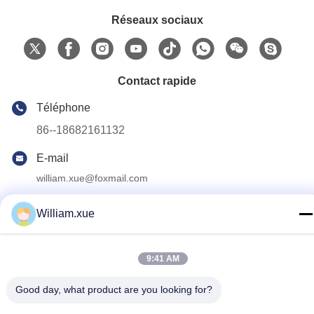
Réseaux sociaux
Contact rapide
Téléphone
86--18682161132
E-mail
william.xue@foxmail.com
Adresse
William.xue
Au troisième étage, bâtiment 1, parc de haute technologie
Hongfa Jiatli, communauté Tangtou, rue Shiyan, quartier
Bao'an, Shenzhen.
9:41 AM
Good day, what product are you looking for?
politique de confidentialité
|
Plan du site
Bonne qualité de la Chine Écran polychrome extérieur de LED