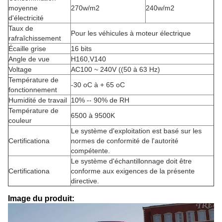
moyenne
270w/m2
240w/m2
d'électricité
Taux de
Pour les véhicules à moteur électrique
rafraîchissement
Écaille grise
16 bits
Angle de vue
H160,V140
Voltage
AC100 ~ 240V ((50 à 63 Hz)
Température de
-30 oC à + 65 oC
fonctionnement
Humidité de travail
10% -- 90% de RH
Température de
6500 à 9500K
couleur
Le système d'exploitation est basé sur les
Certificationa
normes de conformité de l'autorité
compétente.
Le système d'échantillonnage doit être
Certificationa
conforme aux exigences de la présente
directive.
Image du produit: