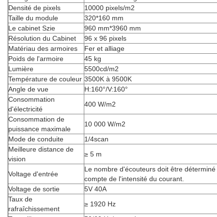
Densité de pixels
10000 pixels/m2
Taille du module
320*160 mm
Le cabinet Szie
960 mm*3960 mm
Résolution du Cabinet
96 x 96 pixels
Matériau des armoires
Fer et alliage
Poids de l'armoire
45 kg
Lumière
5500cd/m2
Température de couleur
3500K à 9500K
Angle de vue
H:160°/V:160°
Consommation
400 W/m2
d'électricité
Consommation de
10 000 W/m2
puissance maximale
Mode de conduite
1/4scan
Meilleure distance de
≥ 5 m
vision
Le nombre d'écouteurs doit être déterminé
Voltage d'entrée
compte de l'intensité du courant.
Voltage de sortie
5V 40A
Taux de
≥ 1920 Hz
rafraîchissement