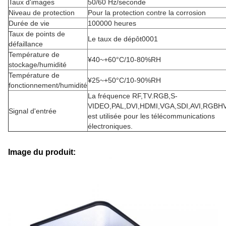
Taux d'images
50/60 Hz/seconde
Niveau de protection
Pour la protection contre la corrosion
Durée de vie
100000 heures
Taux de points de
Le taux de dépôt0001
défaillance
Température de
¥40~+60°C/10-80%RH
stockage/humidité
Température de
¥25~+50°C/10-90%RH
fonctionnement/humidité
La fréquence RF,TV.RGB,S-
VIDEO,PAL,DVI,HDMI,VGA,SDI,AVI,RGBHV
Signal d'entrée
est utilisée pour les télécommunications
électroniques.
Image du produit: