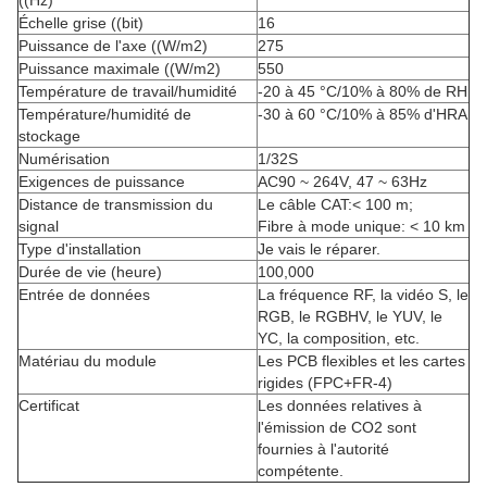
((Hz)
Échelle grise ((bit)
16
Puissance de l'axe ((W/m2)
275
Puissance maximale ((W/m2)
550
Température de travail/humidité
-20 à 45 °C/10% à 80% de RH
Température/humidité de
-30 à 60 °C/10% à 85% d'HRA
stockage
Numérisation
1/32S
Exigences de puissance
AC90 ~ 264V, 47 ~ 63Hz
Distance de transmission du
Le câble CAT:< 100 m;
signal
Fibre à mode unique: < 10 km
Type d'installation
Je vais le réparer.
Durée de vie (heure)
100,000
Entrée de données
La fréquence RF, la vidéo S, le
RGB, le RGBHV, le YUV, le
YC, la composition, etc.
Matériau du module
Les PCB flexibles et les cartes
rigides (FPC+FR-4)
Certificat
Les données relatives à
l'émission de CO2 sont
fournies à l'autorité
compétente.