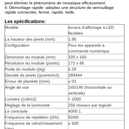
peut éliminer le phénomène de mosaïque.efficacement.
4. Démontage rapide: adoptez une structure de verrouillage
rapide connectée, ferme, rapide, belle.
Les spécifications:
Modèle
écrans d'affichage à LED
flexibles
La hauteur des pixels (mm)
1.86
Configuration
Pour les appareils à
commande numérique
Dimension du module (mm)
320 x 160
Résolution du module (points)
172 x 86
Poids du module ((kg)
0.28
Densité de pixels ((points/m2)
289444
Erreur de planéité ((mm)
≤ 01
Angle de vue
140/140 (horizontale ou
verticale)
Lumière ((cd/m2)
> 1000
Réglage de la luminosité
256 niveaux par logiciel
Le contraste
4000:1
Fréquence de répétition ((Hz)
50/60
Fréquence de rafraîchissement
≥ 600