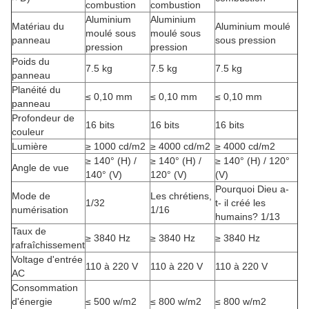
combustion
combustion
Aluminium
Aluminium
Matériau du
Aluminium moulé
moulé sous
moulé sous
panneau
sous pression
pression
pression
Poids du
7.5 kg
7.5 kg
7.5 kg
panneau
Planéité du
≤ 0,10 mm
≤ 0,10 mm
≤ 0,10 mm
panneau
Profondeur de
16 bits
16 bits
16 bits
couleur
Lumière
≥ 1000 cd/m2
≥ 4000 cd/m2
≥ 4000 cd/m2
≥ 140° (H) /
≥ 140° (H) /
≥ 140° (H) / 120°
Angle de vue
140° (V)
120° (V)
(V)
Pourquoi Dieu a-
Mode de
Les chrétiens,
1/32
t- il créé les
numérisation
1/16
humains? 1/13
Taux de
≥ 3840 Hz
≥ 3840 Hz
≥ 3840 Hz
rafraîchissement
Voltage d'entrée
110 à 220 V
110 à 220 V
110 à 220 V
AC
Consommation
d'énergie
≤ 500 w/m2
≤ 800 w/m2
≤ 800 w/m2