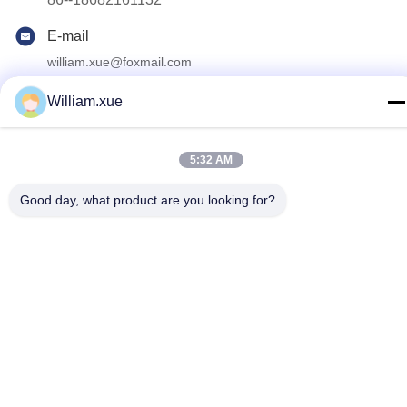
E-mail
william.xue@foxmail.com
Adresse
William.xue
Au troisième étage, bâtiment 1, parc de haute technologie
Hongfa Jiatli, communauté Tangtou, rue Shiyan, quartier
Bao'an, Shenzhen.
5:32 AM
Good day, what product are you looking for?
politique de confidentialité
|
Plan du site
Bonne qualité de la Chine Écran polychrome extérieur de LED
Fournisseur. © de Copyright 2022-2026 Shenzhen Mannled
Photoelectric Technology Co., Ltd . Tous droits réservés.