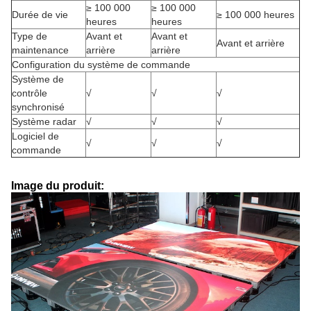
≥ 100 000
≥ 100 000
Durée de vie
≥ 100 000 heures
heures
heures
Type de
Avant et
Avant et
Avant et arrière
maintenance
arrière
arrière
Configuration du système de commande
Système de
contrôle
√
√
√
synchronisé
Système radar
√
√
√
Logiciel de
√
√
√
commande
Image du produit: