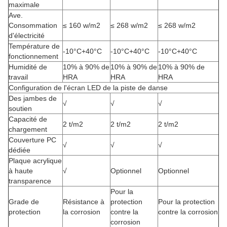
maximale
Ave.
Consommation
≤ 160 w/m2
≤ 268 w/m2
≤ 268 w/m2
d'électricité
Température de
-10°C+40°C
-10°C+40°C
-10°C+40°C
fonctionnement
Humidité de
10% à 90% de
10% à 90% de
10% à 90% de
travail
HRA
HRA
HRA
Configuration de l'écran LED de la piste de danse
Des jambes de
√
√
√
soutien
Capacité de
2 t/m2
2 t/m2
2 t/m2
chargement
Couverture PC
√
√
√
dédiée
Plaque acrylique
à haute
√
Optionnel
Optionnel
transparence
Pour la
Grade de
Résistance à
protection
Pour la protection
protection
la corrosion
contre la
contre la corrosion
corrosion