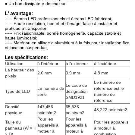
● Un bon dissipateur de chaleur
L' avantage:
----- Écrans LED professionnels et écrans LED fabricant;
----- Haute résolution, bon effet d'image, facile à installer et
pratique à transporter;
----- Prix raisonnable, bonne homogénéité, capacité stable et
haute luminosité;
----- Matériau en alliage d'aluminium à la fois pour installation fixe
et location suspendue;
Les spécifications:
Utilisation
à l'intérieur
à l'extérieur
à l'extérieur
La hauteur des
2.6 mm
3.9 mm
4.8 mm
pixels
Le numéro de
Le code de
Le numéro de
référence est le
Type de LED
désignation
série
numéro de
SMD1921
référence.
Densité
147,456
65,536
43,222 points/m2
physique
points/m2
points/m2
Pour les
Pour les
Taille du
Pour les appareils
appareils à
appareils à
panneau (W × H
à moteur à
moteur à
moteur à
× D)
combustion