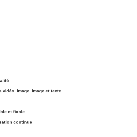
lité
s vidéo, image, image et texte
le et fiable
sation continue