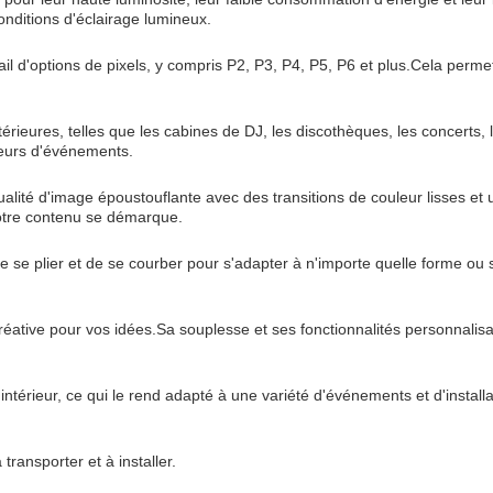
onditions d'éclairage lumineux.
l d'options de pixels, y compris P2, P3, P4, P5, P6 et plus.Cela permet a
rieures, telles que les cabines de DJ, les discothèques, les concerts, l
ateurs d'événements.
ualité d'image époustouflante avec des transitions de couleur lisses et
votre contenu se démarque.
de se plier et de se courber pour s'adapter à n'importe quelle forme ou 
réative pour vos idées.Sa souplesse et ses fonctionnalités personnalis
térieur, ce qui le rend adapté à une variété d'événements et d'installati
transporter et à installer.