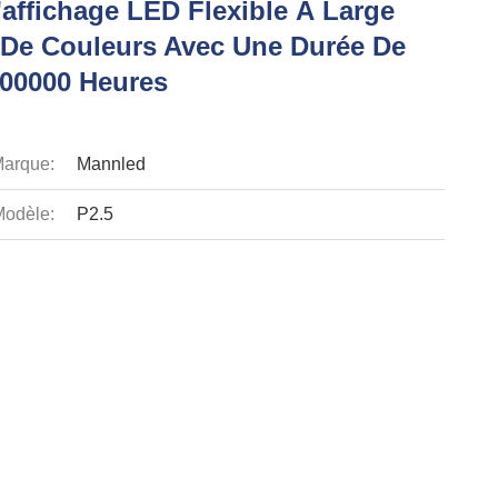
'affichage LED Flexible À Large
e Couleurs Avec Une Durée De
100000 Heures
arque:
Mannled
odèle:
P2.5