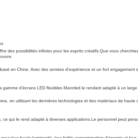
es
re des possibilités infinies pour les esprits créatifs.Que vous cherchi
couvre.
é basé en Chine. Avec des années d'expérience et un fort engagement 
la gamme d'écrans LED flexibles Mannled.le rendant adapté à un large é
ine, en utilisant les dernières technologies et des matériaux de haute 
 ce qui le rend adapté à diverses applications.Le personnel peut person
r leur haute luminosité, leur faible consommation d'énergie et leur 