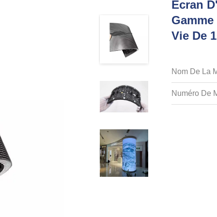
Écran D
Gamme D
Vie De 
Nom De La M
Numéro De M