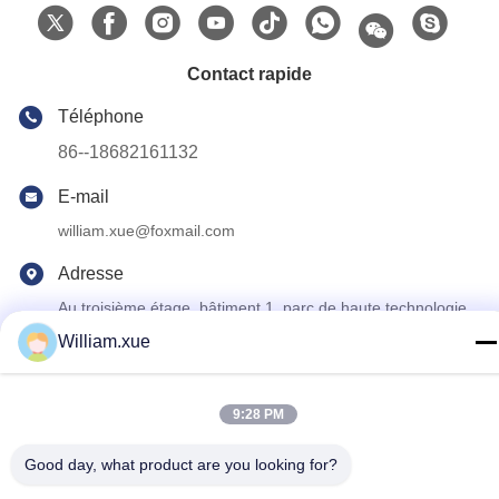
Contact rapide
Téléphone
86--18682161132
E-mail
william.xue@foxmail.com
Adresse
Au troisième étage, bâtiment 1, parc de haute technologie
Hongfa Jiatli, communauté Tangtou, rue Shiyan, quartier
William.xue
Bao'an, Shenzhen.
9:28 PM
politique de confidentialité
|
Plan du site
Good day, what product are you looking for?
Bonne qualité de la Chine Écran polychrome extérieur de LED
Fournisseur. © de Copyright 2022-2026 Shenzhen Mannled