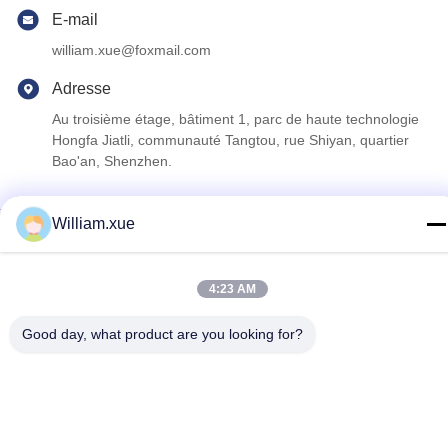
E-mail
william.xue@foxmail.com
Adresse
Au troisième étage, bâtiment 1, parc de haute technologie
Hongfa Jiatli, communauté Tangtou, rue Shiyan, quartier
Bao'an, Shenzhen.
William.xue
politique de confidentialité
|
Plan du site
Bonne qualité de la Chine Écran polychrome extérieur de LED
Fournisseur. © de Copyright 2022-2026 Shenzhen Mannled
4:23 AM
Photoelectric Technology Co., Ltd . Tous droits réservés.
Good day, what product are you looking for?