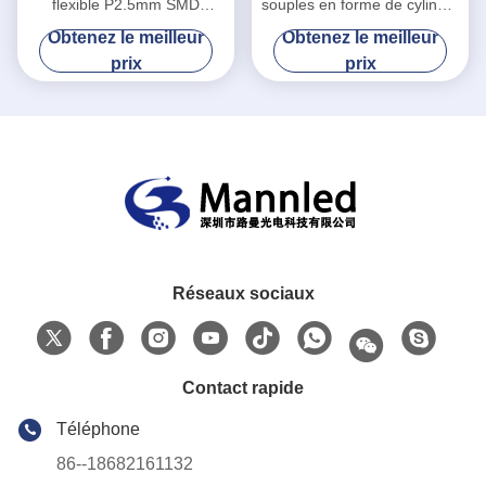
flexible P2.5mm SMD
souples en forme de cylindre
1R1G1B Colonne cylindrique
P2.5 courbés à l'intérieur
Obtenez le meilleur
Obtenez le meilleur
de forme ronde
prix
prix
Réseaux sociaux
Contact rapide
Téléphone
86--18682161132