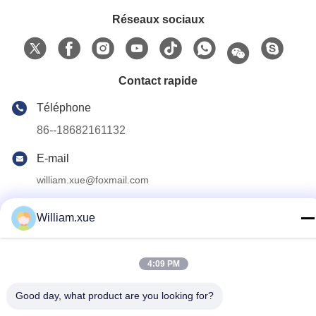
Réseaux sociaux
Contact rapide
Téléphone
86--18682161132
E-mail
william.xue@foxmail.com
Adresse
William.xue
Au troisième étage, bâtiment 1, parc de haute technologie
Hongfa Jiatli, communauté Tangtou, rue Shiyan, quartier
Bao'an, Shenzhen.
4:09 PM
Good day, what product are you looking for?
politique de confidentialité
|
Plan du site