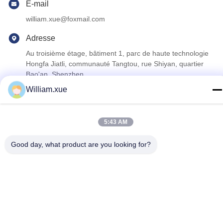
E-mail
william.xue@foxmail.com
Adresse
Au troisième étage, bâtiment 1, parc de haute technologie
Hongfa Jiatli, communauté Tangtou, rue Shiyan, quartier
Bao'an, Shenzhen.
William.xue
politique de confidentialité
|
Plan du site
5:43 AM
Bonne qualité de la Chine Écran polychrome extérieur de LED
Fournisseur. © de Copyright 2022-2026 Shenzhen Mannled
Good day, what product are you looking for?
Photoelectric Technology Co., Ltd . Tous droits réservés.