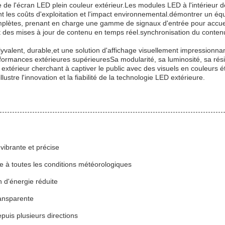
elle de l'écran LED plein couleur extérieur.Les modules LED à l'intéri
t les coûts d'exploitation et l'impact environnemental.démontrer un équi
omplètes, prenant en charge une gamme de signaux d'entrée pour accue
t des mises à jour de contenu en temps réel.synchronisation du contenu
yvalent, durable,et une solution d'affichage visuellement impressionnan
rformances extérieures supérieuresSa modularité, sa luminosité, sa rési
extérieur cherchant à captiver le public avec des visuels en couleurs ét
ustre l'innovation et la fiabilité de la technologie LED extérieure.
vibrante et précise
e à toutes les conditions météorologiques
d'énergie réduite
transparente
epuis plusieurs directions