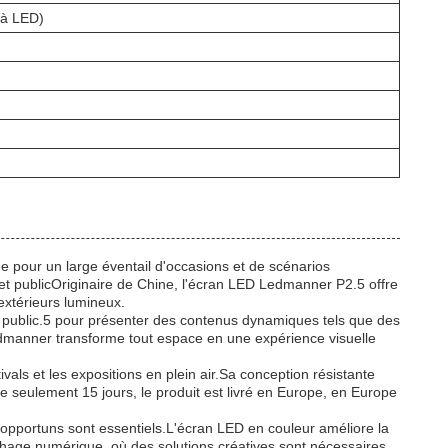
 à LED)
e pour un large éventail d'occasions et de scénarios
l et publicOriginaire de Chine, l'écran LED Ledmanner P2.5 offre
extérieurs lumineux.
n du public.5 pour présenter des contenus dynamiques tels que des
Ledmanner transforme tout espace en une expérience visuelle
vals et les expositions en plein air.Sa conception résistante
seulement 15 jours, le produit est livré en Europe, en Europe
t opportuns sont essentiels.L'écran LED en couleur améliore la
ichage numérique, où des solutions créatives sont nécessaires