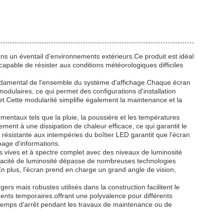
dans un éventail d'environnements extérieurs.Ce produit est idéal
 capable de résister aux conditions météorologiques difficiles
ondamental de l'ensemble du système d'affichage.Chaque écran
odulaires, ce qui permet des configurations d'installation
jet.Cette modularité simplifie également la maintenance et la
mentaux tels que la pluie, la poussière et les températures
ment à une dissipation de chaleur efficace, ce qui garantit le
résistante aux intempéries du boîtier LED garantit que l'écran
chage d'informations.
rs vives et à spectre complet avec des niveaux de luminosité
pacité de luminosité dépasse de nombreuses technologies
.En plus, l'écran prend en charge un grand angle de vision,
égers mais robustes utilisés dans la construction facilitent le
ents temporaires.offrant une polyvalence pour différents
 temps d'arrêt pendant les travaux de maintenance ou de