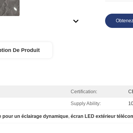
Obtenez
ption De Produit
Certification:
C
Supply Ability:
1
 pour un éclairage dynamique
, 
écran LED extérieur téléc