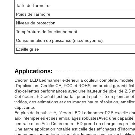
Taille de l'armoire
Poids de l'armoire
Niveau de protection
Température de fonctionnement
Consommation de puissance (max/moyenne)
Écaille grise
Applications:
L'écran LED Ledmanner extérieur à couleur complète, modèle P2.
d'application. Certifié CE, FCC et ROHS, ce produit garantit fia
d'excellentes performances avec une hauteur de pixel de 2,5 m
Cet écran LED créatif est parfait pour la publicité en plein air
vidéos, des animations et des images haute résolution, amélior
captivante.
En plus de la publicité, l'écran LED Ledmanner P2.5 excelle dans
aux intempéries et ses emballages robustesAvec une capacité d
centrale et en Asie.Cet écran à LED prend en charge les projet
Une autre application notable est celle des affichages d'inform
communication en fournissant des lumières lumineusesL'utilisat