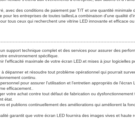
arré, avec des conditions de paiement par T/T et une quantité minima
e pour les entreprises de toutes taillesLa combinaison d'une qualité d'i
 pour tous ceux qui recherchent une vitrine LED innovante et efficace ou
c un support technique complet et des services pour assurer des perform
à votre environnement spécifique.
r l'efficacité maximale de votre écran LED.et mises à jour logicielles p
à dépanner et résoudre tout problème opérationnel qui pourrait surveni
ctionnement continu.
rsonnel pour assurer l'utilisation et l'entretien appropriés de l'écr
ème efficacement..
éger votre achat contre tout défaut de fabrication ou dysfonctionnement
t état.
ns et publions continuellement des améliorations qui améliorent la fonct
lité garantit que votre écran LED fournira des images vives et haute ré