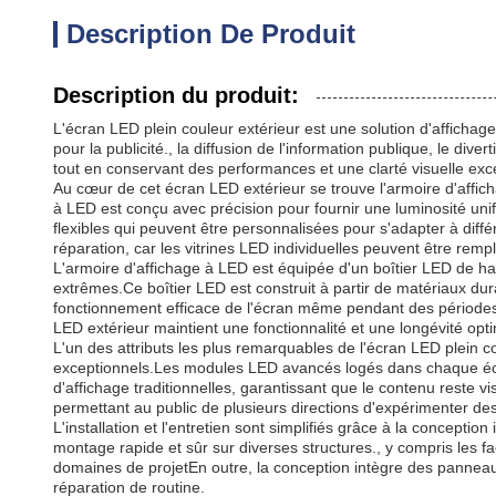
Description De Produit
Description du produit:
L'écran LED plein couleur extérieur est une solution d'affichage
pour la publicité., la diffusion de l'information publique, le di
tout en conservant des performances et une clarté visuelle exc
Au cœur de cet écran LED extérieur se trouve l'armoire d'aff
à LED est conçu avec précision pour fournir une luminosité unif
flexibles qui peuvent être personnalisées pour s'adapter à diffé
réparation, car les vitrines LED individuelles peuvent être rem
L'armoire d'affichage à LED est équipée d'un boîtier LED de ha
extrêmes.Ce boîtier LED est construit à partir de matériaux dur
fonctionnement efficace de l'écran même pendant des périodes d'
LED extérieur maintient une fonctionnalité et une longévité optima
L'un des attributs les plus remarquables de l'écran LED plein c
exceptionnels.Les modules LED avancés logés dans chaque écra
d'affichage traditionnelles, garantissant que le contenu reste v
permettant au public de plusieurs directions d'expérimenter des 
L'installation et l'entretien sont simplifiés grâce à la conceptio
montage rapide et sûr sur diverses structures., y compris les 
domaines de projetEn outre, la conception intègre des panneau
réparation de routine.