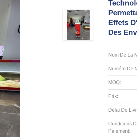
Technolo
Permett
Effets 
Des Env
Nom De La M
Numéro De M
MOQ:
Prix:
Délai De Livr
Conditions D
Paiement: