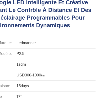
gie LED Intelligente Et Créative
ant Le Contrôle À Distance Et Des
D'éclairage Programmables Pour
ironnements Dynamiques
arque:
Ledmanner
odèle:
P2.5
1sqm
USD300-1000/㎡
aison:
15days
e
T/T