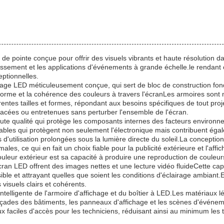
 de pointe conçue pour offrir des visuels vibrants et haute résolution 
vertissement et les applications d'événements à grande échelle.le rendant
eptionnelles.
ichage LED méticuleusement conçue, qui sert de bloc de construction f
orme et la cohérence des couleurs à travers l'écranLes armoires sont m
rentes tailles et formes, répondant aux besoins spécifiques de tout pro
placées ou entretenues sans perturber l'ensemble de l'écran.
ute qualité qui protège les composants internes des facteurs environne
ables qui protègent non seulement l'électronique mais contribuent égale
utilisation prolongées sous la lumière directe du soleil.La conception 
les, ce qui en fait un choix fiable pour la publicité extérieure et l'affi
ouleur extérieur est sa capacité à produire une reproduction de couleu
n LED offrent des images nettes et une lecture vidéo fluideCette ca
isible et attrayant quelles que soient les conditions d'éclairage ambiant
visuels clairs et cohérents.
n intelligente de l'armoire d'affichage et du boîtier à LED.Les matériaux l
façades des bâtiments, les panneaux d'affichage et les scènes d'événem
x faciles d'accès pour les techniciens, réduisant ainsi au minimum les