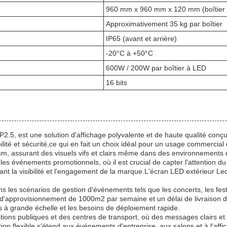
960 mm x 960 mm x 120 mm (boîtier
Approximativement 35 kg par boîtier
IP65 (avant et arrière)
-20°C à +50°C
600W / 200W par boîtier à LED
16 bits
5, est une solution d'affichage polyvalente et de haute qualité conçu
bilité et sécurité,ce qui en fait un choix idéal pour un usage commercia
m, assurant des visuels vifs et clairs même dans des environnements 
 et les événements promotionnels, où il est crucial de capter l'attentio
ant la visibilité et l'engagement de la marque.L'écran LED extérieur 
 les scénarios de gestion d'événements tels que les concerts, les festi
'approvisionnement de 1000m2 par semaine et un délai de livraison de 
s à grande échelle et les besoins de déploiement rapide.
ations publiques et des centres de transport, où des messages clairs e
ion flexible s'étend aux événements d'entreprise, aux salons et à l'aff