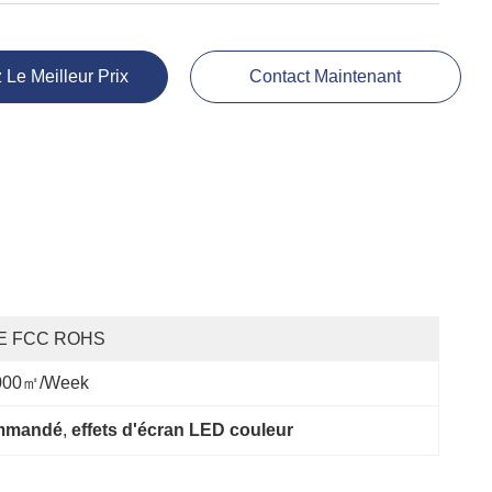
 Le Meilleur Prix
Contact Maintenant
E FCC ROHS
000㎡/week
ommandé
, 
effets d'écran LED couleur