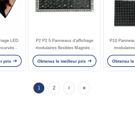
chage LED
P2 P2.5 Panneaux d'affichage
P10 Panneaux
ncurvés
modulaires flexibles Magnés à
modulaires
e Colonne
haute luminosité intérieurs
l'inté
r prix
Obtenez le meilleur prix
Obtenez le 
le
1
2