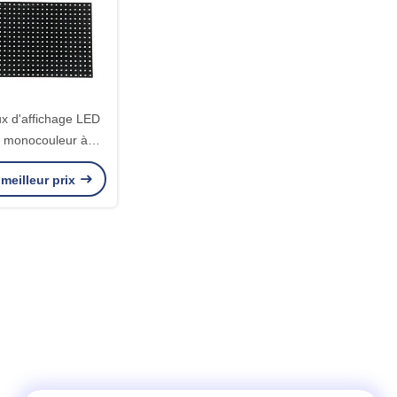
 d'affichage LED
 monocouleur à
rieur 10 mm
meilleur prix