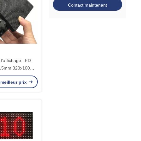
Contact maintenant
'affichage LED
P2.5mm 320x160mm
spendue mince
meilleur prix