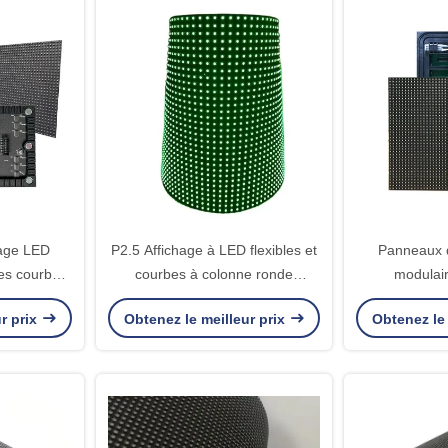
hage LED
P2.5 Affichage à LED flexibles et
Panneaux d
les courbés
courbes à colonne ronde
modulair
ement élevé
320x160 mm
imperméabl
r prix
Obtenez le meilleur prix
Obtenez le 