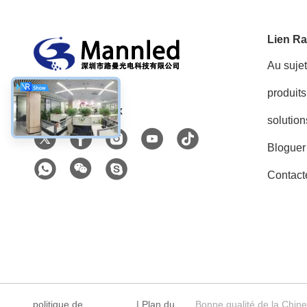
Lien Ra
Au suje
produits
Réseaux sociaux
solution
Bloguer
Contact
politique de
|
Plan du
Bonne qualité de la Chin