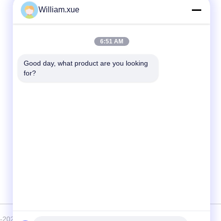
William.xue
Contact rapide
6:51 AM
Téléphone
86--18682161132
Good day, what product are you looking 
for?
E-mail
william.xue@foxmail.com
Adresse
Au troisième étage, bâtiment 1, parc de
haute technologie Hongfa Jiatli, communauté
Tangtou, rue Shiyan, quartier Bao'an,
Shenzhen.
2-2026 Shenzhen Mannled Photoelectric Technology Co., Ltd .