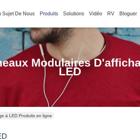
 Sujet De Nous
Produits
Solutions
Vidéo
RV
Bloguer
eaux Modulaires D'affich
LED
ge à LED Produits en ligne
ED