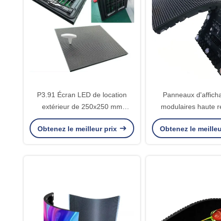
P3.91 Écran LED de location
Panneaux d'affic
extérieur de 250x250 mm
modulaires haute r
Entretien avant
P2mm Cylindre de
Obtenez le meilleur prix
Obtenez le meilleu
commercial Intérie
doux