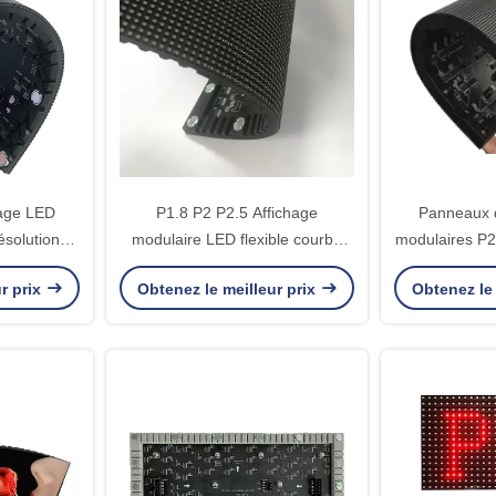
hage LED
P1.8 P2 P2.5 Affichage
Panneaux d
ésolution
modulaire LED flexible courbé
modulaires 
 centre
doux intérieur
courbe su
r prix
Obtenez le meilleur prix
Obtenez le 
ur courbé